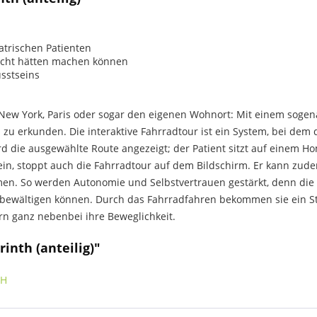
iatrischen Patienten
nicht hätten machen können
sstseins
n New York, Paris oder sogar den eigenen Wohnort: Mit einem soge
n zu erkunden. Die interaktive Fahrradtour ist ein System, bei dem
d die ausgewählte Route angezeigt; der Patient sitzt auf einem H
n ein, stoppt auch die Fahrradtour auf dem Bildschirm. Er kann zu
n. So werden Autonomie und Selbstvertrauen gestärkt, denn die P
n bewältigen können. Durch das Fahrradfahren bekommen sie ein St
rn ganz nebenbei ihre Beweglichkeit.
inth (anteilig)"
bH