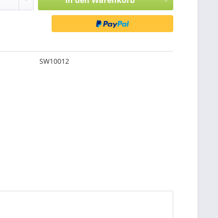
In den
Warenkorb
SW10012